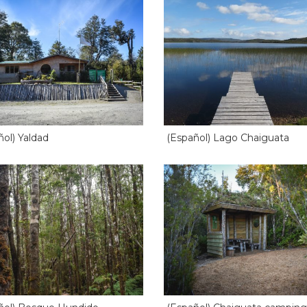
ñol) Yaldad
(Español) Lago Chaiguata