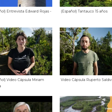
ñol) Entrevista Edward Rojas -
(Español) Tantauco 15 años
ñol) Video Cápsula Miriam
Video Cápsula Ruperto Saldiv
a