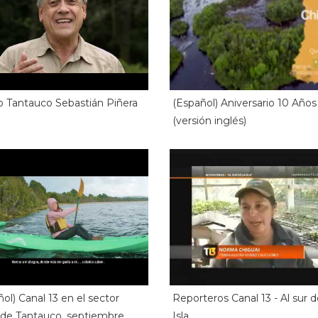
o Tantauco Sebastián Piñera
(Español) Aniversario 10 Años
(versión inglés)
ol) Canal 13 en el sector
Reporteros Canal 13 - Al sur d
 de Tantauco, septiembre
Isla