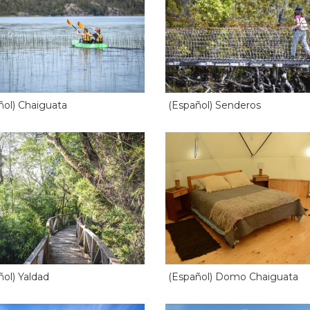
ñol) Chaiguata
(Español) Senderos
ñol) Yaldad
(Español) Domo Chaiguata