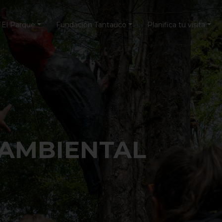
El Parque
Fundación Tantauco
Planifica tu visita
UE TANTAUCO
a la magia del Parque Tantauco a tu