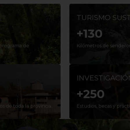
TURISMO SUS
+
130
 programa de
Kilómetros de senderos
INVESTIGACIÓ
+
250
s de toda la provincia.
Estudios, becas y práct