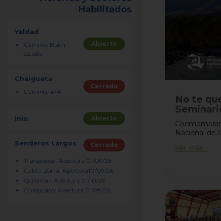
Habilitados
Yaldad
Abierto
Camino: Buen
estado
Chaiguata
Cerrado
Camino: 4×4
No te que
Seminari
Inio
Abierto
Conmemorando
Nacional de Chi
Senderos Largos
Cerrado
Ver más...
Transversal: Apertura 01/09/26
Caleta Zorra: Apertura10/09/26
Quilanlar: Apertura 01/10/26
Chaiguaco: Apertura 01/09/26