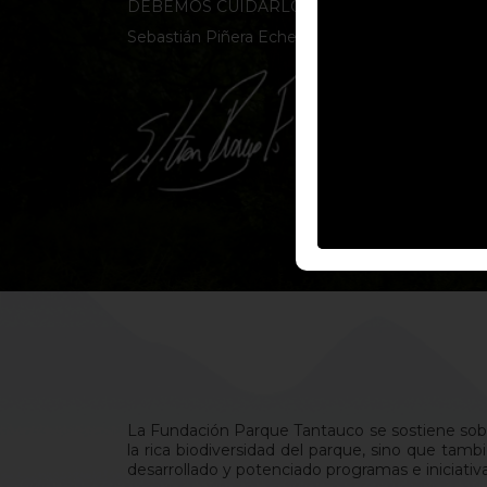
DEBEMOS CUIDARLO PARA LAS ACTUALES 
Sebastián Piñera Echenique
La Fundación Parque Tantauco se sostiene sobr
la rica biodiversidad del parque, sino que tam
desarrollado y potenciado programas e iniciativ