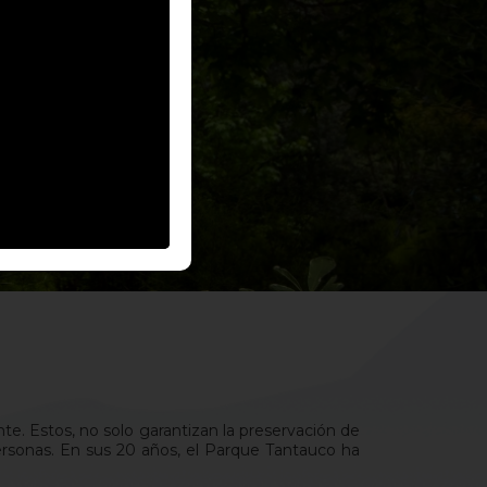
. Estos, no solo garantizan la preservación de
personas. En sus 20 años, el Parque Tantauco ha