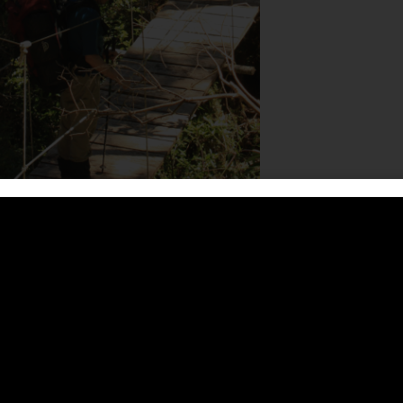
ROMISO
 POR LA NATURALEZA, UN
E MUNDO ES ÚNICO Y