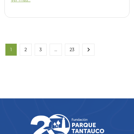
Ver más...
1
2
3
…
23