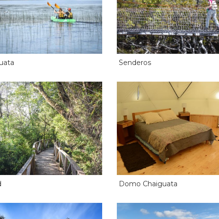
uata
Senderos
d
Domo Chaiguata