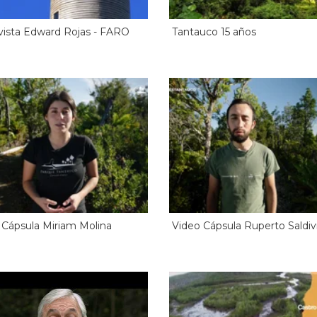
vista Edward Rojas - FARO
Tantauco 15 años
 Cápsula Miriam Molina
Video Cápsula Ruperto Saldiv