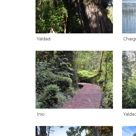
Yaldad
Chaig
Inio
Yalda