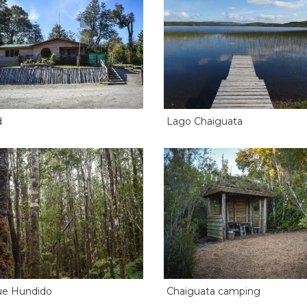
d
Lago Chaiguata
ue Hundido
Chaiguata camping