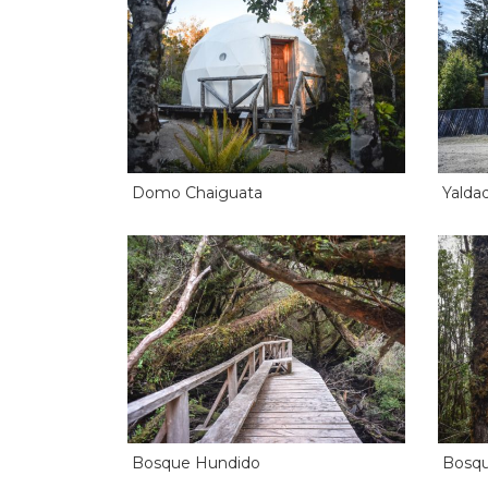
Domo Chaiguata
Yalda
Bosque Hundido
Bosq