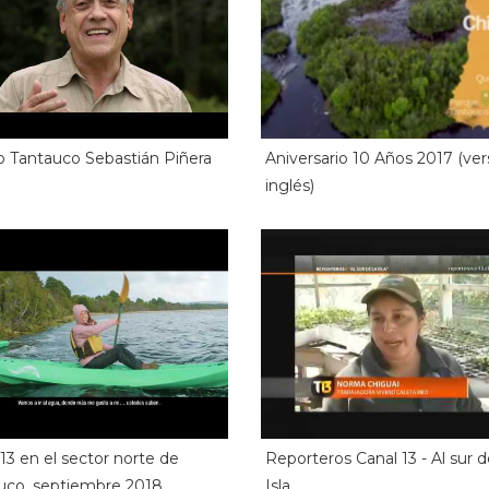
o Tantauco Sebastián Piñera
Aniversario 10 Años 2017 (ver
inglés)
13 en el sector norte de
Reporteros Canal 13 - Al sur d
uco, septiembre 2018
Isla