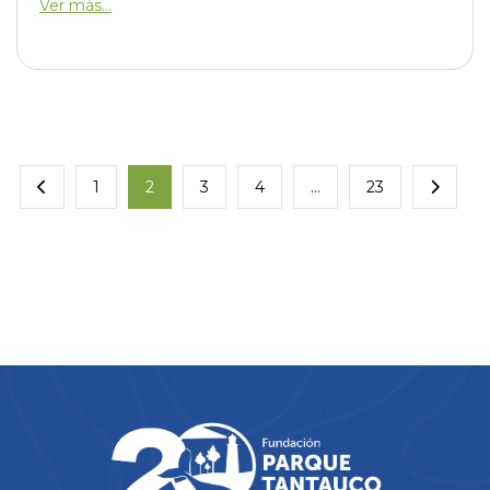
Ver más...
1
2
3
4
…
23