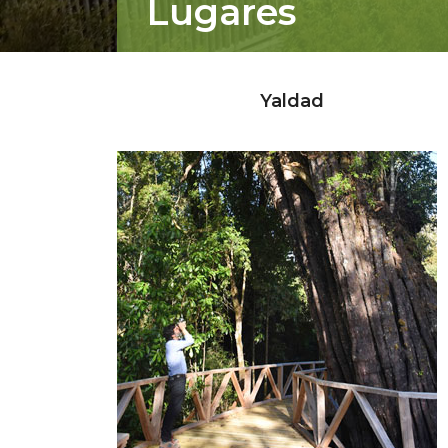
Lugares
Yaldad