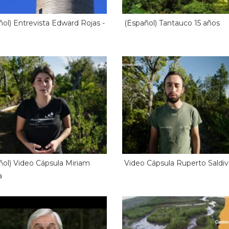
ñol) Entrevista Edward Rojas -
(Español) Tantauco 15 años
ñol) Video Cápsula Miriam
Video Cápsula Ruperto Saldiv
a