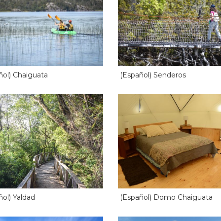
ñol) Chaiguata
(Español) Senderos
ñol) Yaldad
(Español) Domo Chaiguata