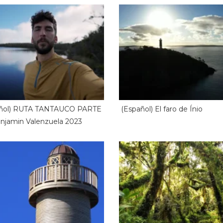
añol) RUTA TANTAUCO PARTE
(Español) El faro de Ínio
enjamin Valenzuela 2023