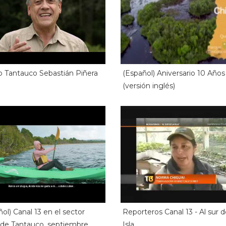
o Tantauco Sebastián Piñera
(Español) Aniversario 10 Años
(versión inglés)
ol) Canal 13 en el sector
Reporteros Canal 13 - Al sur d
 de Tantauco, septiembre
Isla