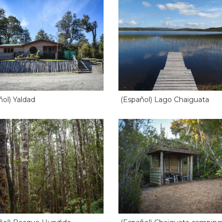
ñol) Yaldad
(Español) Lago Chaiguata