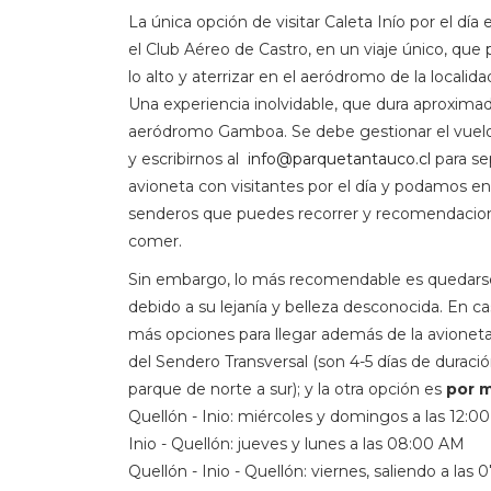
La única opción de visitar Caleta Inío por el día
el Club Aéreo de Castro, en un viaje único, qu
lo alto y aterrizar en el aeródromo de la localid
Una experiencia inolvidable, que dura aproxi
aeródromo Gamboa. Se debe gestionar el vuelo
y escribirnos al
info@parquetantauco.cl
para se
avioneta con visitantes por el día y podamos en
senderos que puedes recorrer y recomendacion
comer.
Sin embargo, lo más recomendable es quedarse 
debido a su lejanía y belleza desconocida. En cas
más opciones para llegar además de la avionet
del Sendero Transversal (son 4-5 días de duració
parque de norte a sur); y la otra opción es
por 
Quellón - Inio: miércoles y domingos a las 12:0
Inio - Quellón: jueves y lunes a las 08:00 AM
Quellón - Inio - Quellón: viernes, saliendo a las