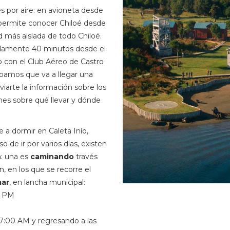
 es por aire: en avioneta desde
e permite conocer Chiloé desde
ad más aislada de todo Chiloé.
madamente 40 minutos desde el
 con el Club Aéreo de Castro
pamos que va a llegar una
viarte la información sobre los
es sobre qué llevar y dónde
a dormir en Caleta Inío,
o de ir por varios días, existen
a: una es
caminando
través
n, en los que se recorre el
mar
, en lancha municipal:
0 PM
 07:00 AM y regresando a las