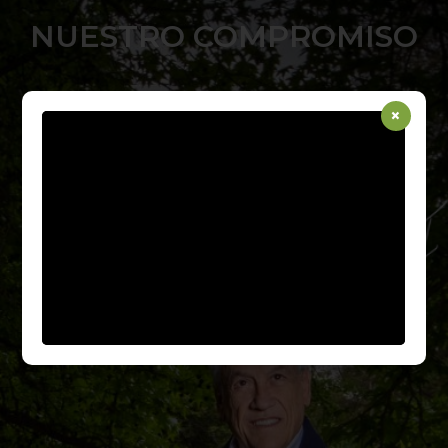
NUESTRO COMPROMISO
(Español) “FUNDAR UN PARQUE ES UN ACTO DE AMOR
×
POR LA NATURALEZA, UN ACTO CONSCIENTE DE QUE
ESTE PEDAZO DE MUNDO ES ÚNICO Y DEBEMOS
CUIDARLO PARA LAS ACTUALES Y FUTURAS
GENERACIONES”
Sebastián Piñera Echenique