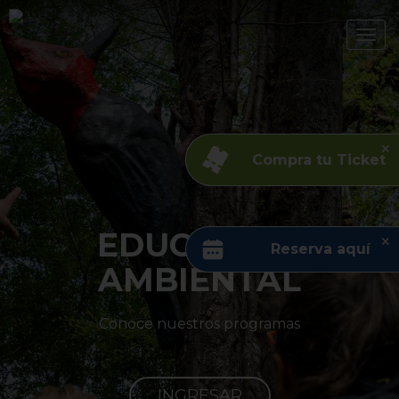
Compra tu Ticket
LIBRO PARQUE
Reserva aquí
TANTAUCO
Decora con sentido y estilo. Lleva la magia
del Parque Tantauco a tu casa y aporta a
su conservación.