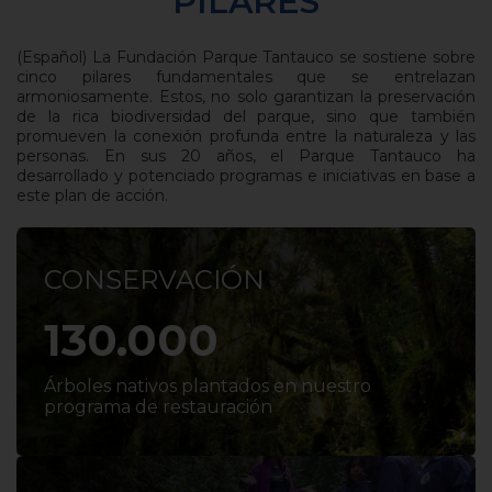
PILARES
(Español) La Fundación Parque Tantauco se sostiene sobre
cinco pilares fundamentales que se entrelazan
armoniosamente. Estos, no solo garantizan la preservación
de la rica biodiversidad del parque, sino que también
promueven la conexión profunda entre la naturaleza y las
personas. En sus 20 años, el Parque Tantauco ha
desarrollado y potenciado programas e iniciativas en base a
este plan de acción.
CONSERVACIÓN
130.000
Árboles nativos plantados en nuestro
programa de restauración